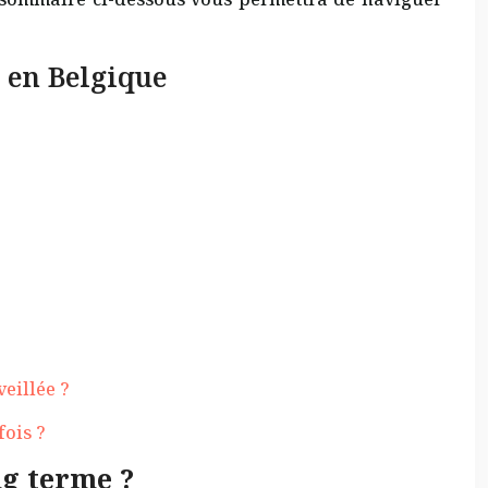
e en Belgique
eillée ?
fois ?
ng terme ?