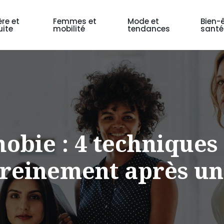
ère et
Femmes et
Mode et
Bien-ê
ite
mobilité
tendances
santé
obie : 4 techniques
ereinement après un