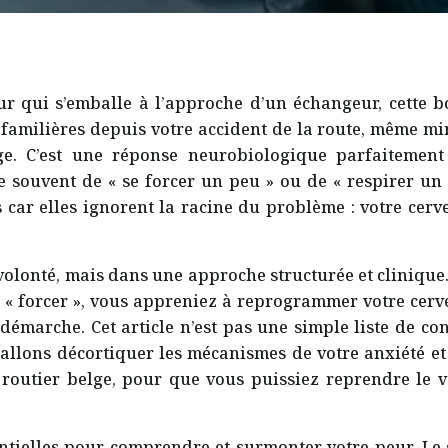
ur qui s’emballe à l’approche d’un échangeur, cette
familières depuis votre accident de la route, même mineu
e. C’est une réponse neurobiologique parfaitemen
e souvent de « se forcer un peu » ou de « respirer un b
 car elles ignorent la racine du problème : votre cerv
lonté, mais dans une approche structurée et clinique. Et
s « forcer », vous appreniez à reprogrammer votre cerv
émarche. Cet article n’est pas une simple liste de con
allons décortiquer les mécanismes de votre anxiété et v
routier belge, pour que vous puissiez reprendre le v
sentielles pour comprendre et surmonter votre peur. 