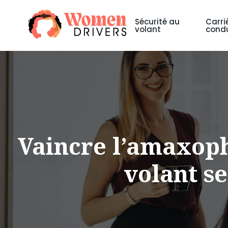
Sécurité au
Carri
volant
condu
Vaincre l’amaxoph
volant s