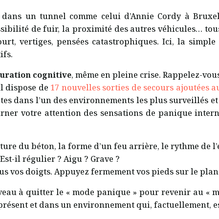
e, dans un tunnel comme celui d’Annie Cordy à Bruxe
ibilité de fuir, la proximité des autres véhicules… to
urt, vertiges, pensées catastrophiques. Ici, la simple
ifs.
uration cognitive
, même en pleine crise. Rappelez-vous
il dispose de
17 nouvelles sorties de secours ajoutées a
êtes dans l’un des environnements les plus surveillés et
urner votre attention des sensations de panique intern
xture du béton, la forme d’un feu arrière, le rythme de l
Est-il régulier ? Aigu ? Grave ?
us vos doigts. Appuyez fermement vos pieds sur le planc
veau à quitter le « mode panique » pour revenir au « mod
présent et dans un environnement qui, factuellement, es