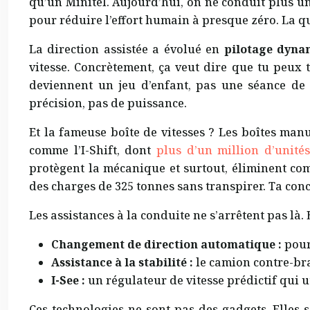
qu’un Minitel. Aujourd’hui, on ne conduit plus u
pour réduire l’effort humain à presque zéro. La ques
La direction assistée a évolué en
pilotage dyna
vitesse. Concrètement, ça veut dire que tu peux
deviennent un jeu d’enfant, pas une séance de m
précision, pas de puissance.
Et la fameuse boîte de vitesses ? Les boîtes man
comme l’I-Shift, dont
plus d’un million d’unité
protègent la mécanique et surtout, éliminent co
des charges de 325 tonnes sans transpirer. Ta conc
Les assistances à la conduite ne s’arrêtent pas là. E
Changement de direction automatique :
pour
Assistance à la stabilité :
le camion contre-bra
I-See :
un régulateur de vitesse prédictif qui u
Ces technologies ne sont pas des gadgets. Elles 