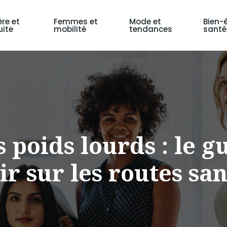
ère et
Femmes et
Mode et
Bien-ê
ite
mobilité
tendances
santé
poids lourds : le g
ir sur les routes s