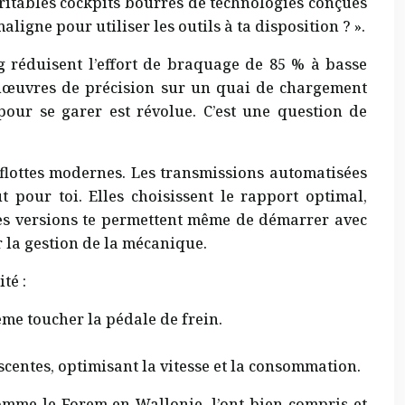
ritables cockpits bourrés de technologies conçues
aligne pour utiliser les outils à ta disposition ? ».
 réduisent l’effort de braquage de 85 % à basse
manœuvres de précision sur un quai de chargement
pour se garer est révolue. C’est une question de
 flottes modernes. Les transmissions automatisées
 pour toi. Elles choisissent le rapport optimal,
nes versions te permettent même de démarrer avec
r la gestion de la mécanique.
té :
me toucher la pédale de frein.
escentes, optimisant la vitesse et la consommation.
comme le Forem en Wallonie, l’ont bien compris et