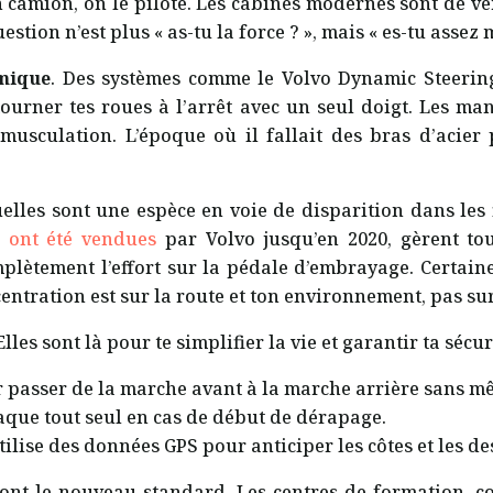
n camion, on le pilote. Les cabines modernes sont de vé
tion n’est plus « as-tu la force ? », mais « es-tu assez m
mique
. Des systèmes comme le Volvo Dynamic Steering
 tourner tes roues à l’arrêt avec un seul doigt. Les 
usculation. L’époque où il fallait des bras d’acier 
uelles sont une espèce en voie de disparition dans les
s ont été vendues
par Volvo jusqu’en 2020, gèrent tout
mplètement l’effort sur la pédale d’embrayage. Certai
entration est sur la route et ton environnement, pas su
lles sont là pour te simplifier la vie et garantir ta sécuri
 passer de la marche avant à la marche arrière sans mê
que tout seul en cas de début de dérapage.
tilise des données GPS pour anticiper les côtes et les d
sont le nouveau standard. Les centres de formation, 