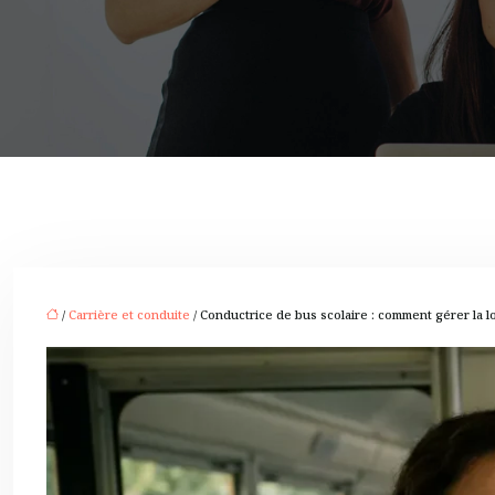
/
Carrière et conduite
/ Conductrice de bus scolaire : comment gérer la lo