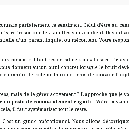
 connais parfaitement ce sentiment. Celui d’être au ce
fants, ce trésor que les familles vous confient. Devant v
entielle d’un parent inquiet ou mécontent. Votre respo
x comme « il faut rester calme » ou « la sécurité avant 
 vous donnent aucun outil concret lorsque le bruit dev
de connaître le code de la route, mais de pouvoir l’ap
 stress, mais de le gérer activement ? L’approche que je 
me un
poste de commandement cognitif
. Votre missio
ela, il faut systématiser tout le reste.
s. C’est un guide opérationnel. Nous allons décortique
ue, pour vous permettre de reprendre le contrôle, d’ass