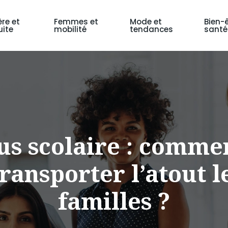
ère et
Femmes et
Mode et
Bien-ê
ite
mobilité
tendances
santé
us scolaire : commen
transporter l’atout l
familles ?