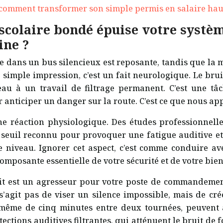
: comment transformer son simple permis en salaire hau
 scolaire bondé épuise votre systèm
ine ?
te dans un bus silencieux est reposante, tandis que la 
 simple impression, c’est un fait neurologique. Le brui
veau à un travail de filtrage permanent. C’est une
anticiper un danger sur la route. C’est ce que nous ap
une réaction physiologique. Des études professionnel
e seuil reconnu pour provoquer une fatigue auditive e
ce niveau. Ignorer cet aspect, c’est comme conduire a
composante essentielle de votre sécurité et de votre bien
it est un agresseur pour votre poste de commandement
ne s’agit pas de viser un silence impossible, mais de c
même de cinq minutes entre deux tournées, peuvent aid
ctions auditives filtrantes, qui atténuent le bruit de