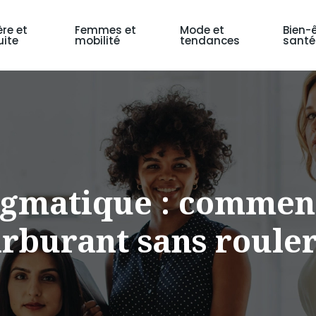
ère et
Femmes et
Mode et
Bien-ê
ite
mobilité
tendances
santé
agmatique : commen
rburant sans rouler