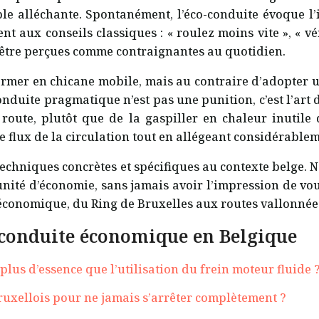
e alléchante. Spontanément, l’éco-conduite évoque l’
t aux conseils classiques : « roulez moins vite », « vé
t être perçues comme contraignantes au quotidien.
sformer en chicane mobile, mais au contraire d’adopter un
onduite pragmatique n’est pas une punition, c’est l’art 
a route, plutôt que de la gaspiller en chaleur inutile
 flux de la circulation tout en allégeant considérablem
es techniques concrètes et spécifiques au contexte belge.
tunité d’économie, sans jamais avoir l’impression de v
 économique, du Ring de Bruxelles aux routes vallonnée
a conduite économique en Belgique
s d’essence que l’utilisation du frein moteur fluide 
ruxellois pour ne jamais s’arrêter complètement ?