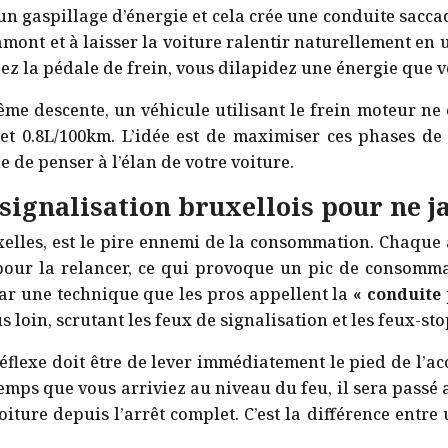
 gaspillage d’énergie et cela crée une conduite saccadée
amont et à laisser la voiture ralentir naturellement en
hez la pédale de frein, vous dilapidez une énergie que 
me descente, un véhicule utilisant le frein moteur n
t 0.8L/100km. L’idée est de maximiser ces phases de « 
 de penser à l’élan de votre voiture.
signalisation bruxellois pour ne 
uxelles, est le pire ennemi de la consommation. Chaque a
pour la relancer, ce qui provoque un pic de consommatio
 par une technique que les pros appellent la
« conduite 
us loin, scrutant les feux de signalisation et les feux-sto
flexe doit être de lever immédiatement le pied de l’acc
temps que vous arriviez au niveau du feu, il sera passé 
voiture depuis l’arrêt complet. C’est la différence en