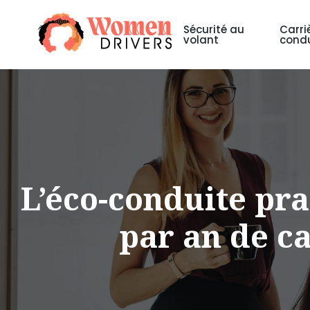
Sécurité au
Carri
volant
condu
L’éco-conduite pr
par an de ca