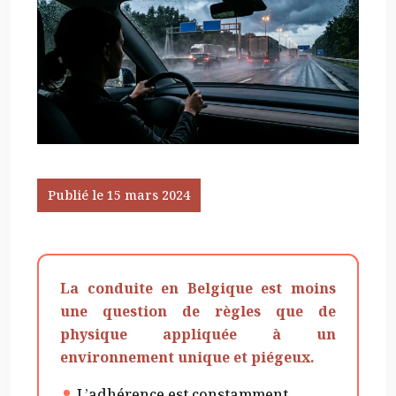
Publié le 15 mars 2024
La conduite en Belgique est moins
une question de règles que de
physique appliquée à un
environnement unique et piégeux.
L’adhérence est constamment