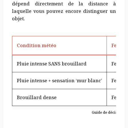
dépend directement de la distance à
laquelle vous pouvez encore distinguer un
objet.
Condition météo
Feux 
Pluie intense SANS brouillard
Feux d
Pluie intense + sensation ‘mur blanc’
Feux c
Brouillard dense
Feux cr
Guide de décision pou